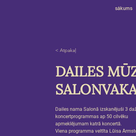
sākums
< Atpakaļ
DAILES MŪ
SALONVAKA
Dailes nama Salonā izskanējuši 3 da
koncertprogrammas ap 50 cilvēku 
apmeklējumam katrā koncertā.
Viena programma veltīta Lūisa Ārmst