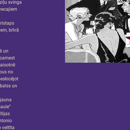
ziļu svinga 
vecajiem 
 
ristaps 
iem, brīvā 
 
š un 
 pamest 
aisotnē 
bus no 
eskicējot 
balss un 
jauna 
aule” 
lijas 
ntonio 
veltīta 