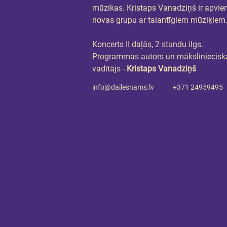
mūzikas. Kristaps Vanadziņš ir apvien
novas grupu ar talantīgiem mūziķiem
Koncerts II daļās, 2 stundu ilgs.
Programmas autors un mākslinieciska
vadītājs -
 Kristaps Vanadziņš
info@dailesnams.lv
+371 24959495