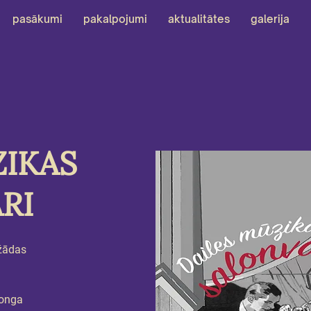
pasākumi
pakalpojumi
aktualitātes
galerija
ZIKAS
RI
žādas 
onga 