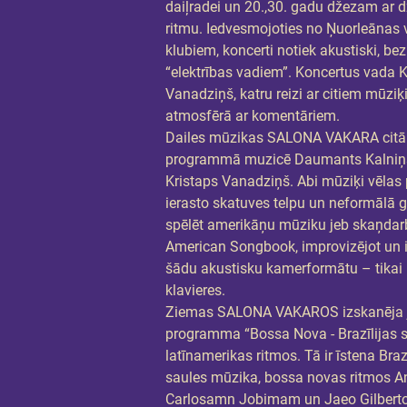
daiļradei un 20.,30. gadu džezam ar d
ritmu. Iedvesmojoties no Ņuorleānas 
klubiem, koncerti notiek akustiski, bez
“elektrības vadiem”. Koncertus vada K
Vanadziņš, katru reizi ar citiem mūziķ
atmosfērā ar komentāriem.
Dailes mūzikas SALONA VAKARA citā
programmā muzicē Daumants Kalniņ
Kristaps Vanadziņš. Abi mūziķi vēlas
ierasto skatuves telpu un neformālā g
spēlēt amerikāņu mūziku jeb skaņdar
American Songbook, improvizējot un i
šādu akustisku kamerformātu – tikai 
klavieres.
Ziemas SALONA VAKAROS izskanēja 
programma “Bossa Nova - Brazīlijas s
latīnamerikas ritmos. Tā ir īstena Brazī
saules mūzika, bossa novas ritmos A
Carlosamn Jobimam un Jaeo Gilberto 