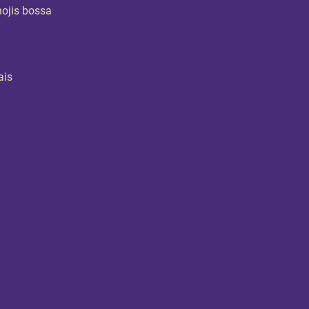
ojis bossa 
.
is 