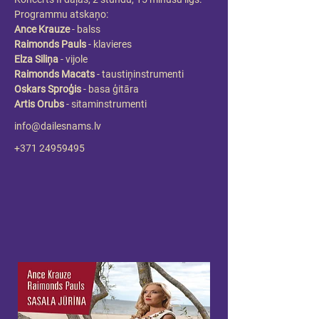
Programmu atskaņo:
Ance Krauze 
-
balss
Raimonds Pauls 
-
klavieres
Elza Siliņa
 - vijole
Raimonds Macats 
-
taustiņinstrumenti
Oskars Sproģis 
-
basa ģitāra
Artis Orubs 
-
sitaminstrumenti
info@dailesnams.lv
+371 24959495