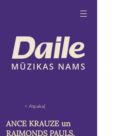
< Atpakaļ
ANCE KRAUZE un
RAIMONDS PAULS.