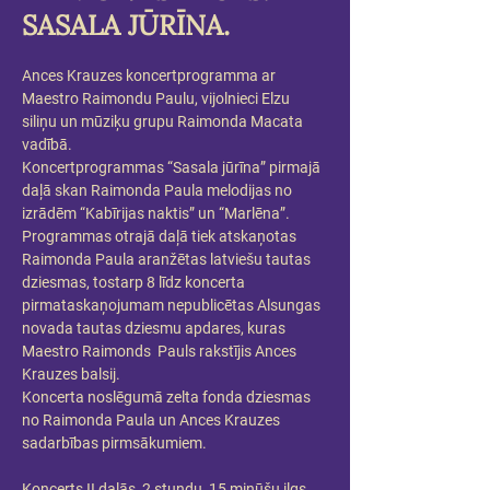
SASALA JŪRĪNA.
Ances Krauzes koncertprogramma ar 
Maestro Raimondu Paulu, vijolnieci Elzu 
siliņu un mūziķu grupu Raimonda Macata 
vadībā.
Koncertprogrammas “Sasala jūrīna” pirmajā 
daļā skan Raimonda Paula melodijas no 
izrādēm “Kabīrijas naktis” un “Marlēna”.
Programmas otrajā daļā tiek atskaņotas 
Raimonda Paula aranžētas latviešu tautas 
dziesmas, tostarp 8 līdz koncerta 
pirmataskaņojumam nepublicētas Alsungas 
novada tautas dziesmu apdares, kuras 
Maestro Raimonds  Pauls rakstījis Ances 
Krauzes balsij.
Koncerta noslēgumā zelta fonda dziesmas 
no Raimonda Paula un Ances Krauzes 
sadarbības pirmsākumiem.
Koncerts II daļās, 2 stundu, 15 minūšu ilgs.