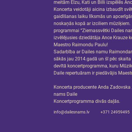
meitām Elzu, Kati un Billi izspēlēs An
Koncerta veidotāji aicina izbaudīt svē
gaidīšanas laiku līksmās un apcerīgā
noskaņās kopā ar izciliem mūziķiem.
programmai “Ziemassvētki Dailes na
izvēlējusies dziedātāja Ance Krauze k
Maestro Raimondu Paulu!
Sadarbība ar Dailes namu Raimonda
sākās jau 2014.gadā un šī pēc skaita i
devītā koncertprogramma, kuru Mūzi
Daile repertuāram ir piedāvājis Maest
Koncerta producente Anda Zadovska 
nams Daile
Koncertprogramma divās daļās.  
info@dailesnams.lv
+371 24959495