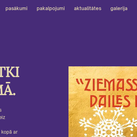
pasākumi
pakalpojumi
aktualitātes
galerija
TKI
Ā.
s 
iz 
 kopā ar 