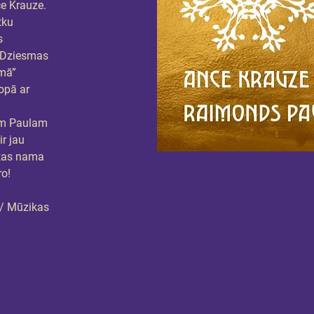
ce Krauze.
tku 
s 
 Dziesmas 
mā” 
opā ar 
m Paulam 
r jau 
kas nama 
ro!
/ Mūzikas 