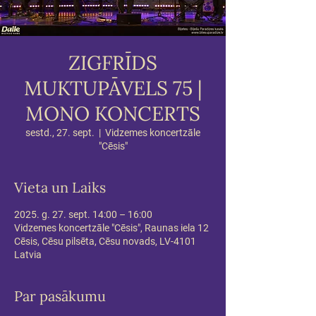
ZIGFRĪDS
MUKTUPĀVELS 75 |
MONO KONCERTS
sestd., 27. sept.
  |  
Vidzemes koncertzāle
"Cēsis"
Vieta un Laiks
2025. g. 27. sept. 14:00 – 16:00
Vidzemes koncertzāle "Cēsis", Raunas iela 12
Cēsis, Cēsu pilsēta, Cēsu novads, LV-4101
Latvia
Par pasākumu