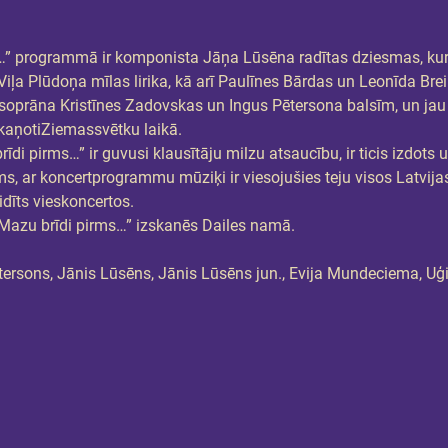
…” programmā ir komponista Jāņa Lūsēna radītas dziesmas, kuru
iļa Plūdoņa mīlas lirika, kā arī Paulīnes Bārdas un Leonīda Brei
soprāna Kristīnes Zadovskas un Ingus Pētersona balsīm, un jau
tskaņotiZiemassvētku laikā.
 pirms…” ir guvusi klausītāju milzu atsaucību, ir ticis izdots un
 ar koncertprogrammu mūziķi ir viesojušies teju visos Latvij
idīts vieskoncertos.
“Mazu brīdi pirms…” izskanēs Dailes namā.
tersons, Jānis Lūsēns, Jānis Lūsēns jun., Evija Mundeciema, Uģ