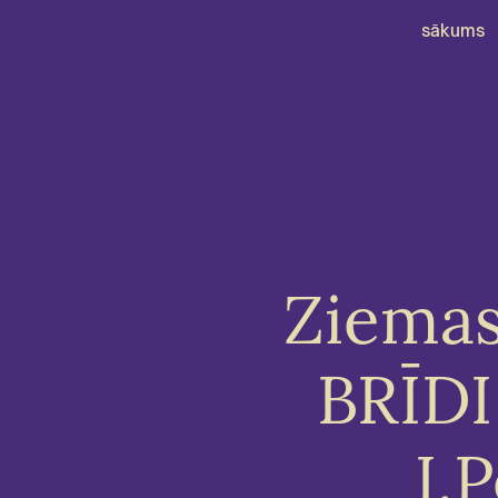
sākums
Ziemas
BRĪDI
I.