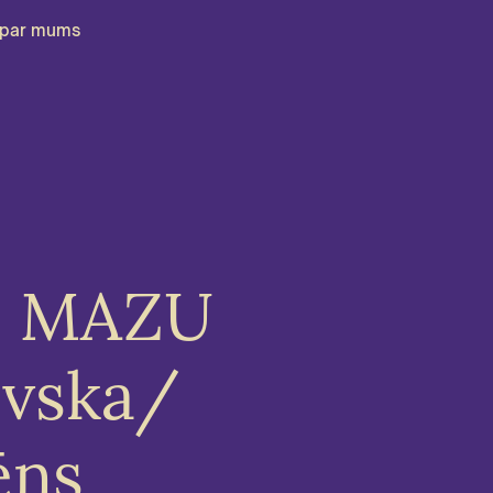
par mums
ts MAZU
ovska/
ēns