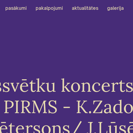
pasākumi
pakalpojumi
aktualitātes
galerija
svētku koncer
 PIRMS - K.Zad
Pētersons/ J.Lūs