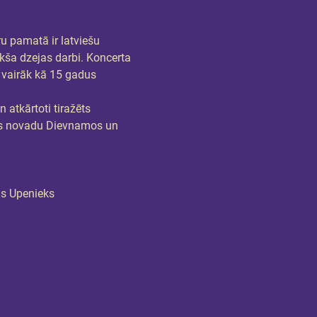
 pamatā ir latviešu 
kša dzejas darbi. Koncerta 
 vairāk kā 15 gadus 
 atkārtoti tiražēts 
as novadu Dievnamos un 
is Upenieks