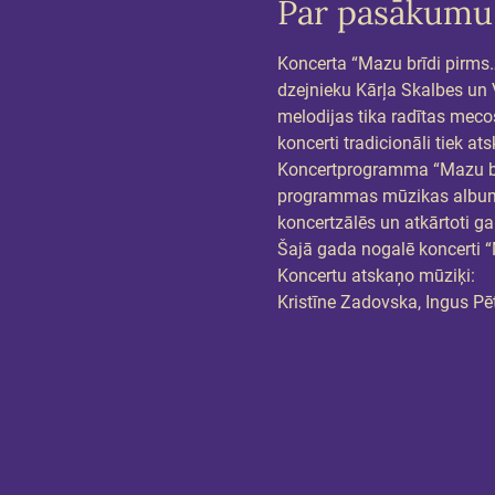
Par pasākumu
Koncerta “Mazu brīdi pirms
dzejnieku Kārļa Skalbes un V
melodijas tika radītas meco
koncerti tradicionāli tiek a
Koncertprogramma “Mazu brīdi
programmas mūzikas albums,
koncertzālēs un atkārtoti ga
Šajā gada nogalē koncerti 
Koncertu atskaņo mūziķi:
Kristīne Zadovska, Ingus Pē