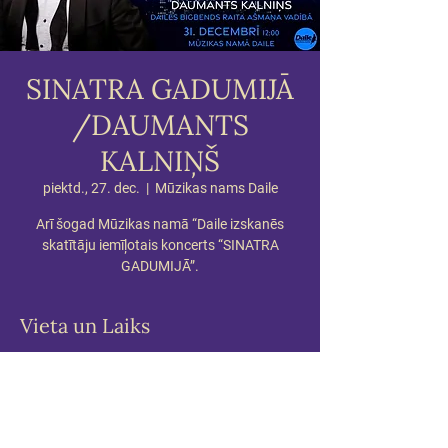
SINATRA GADUMIJĀ
/DAUMANTS
KALNIŅŠ
piektd., 27. dec.
  |  
Mūzikas nams Daile
Arī šogad Mūzikas namā “Daile izskanēs
skatītāju iemīļotais koncerts “SINATRA
GADUMIJĀ”.
Vieta un Laiks
2024. g. 27. dec. 18:00
Mūzikas nams Daile, Krišjāņa Barona iela 31,
Centra rajons, Rīga, LV-1011, Latvia