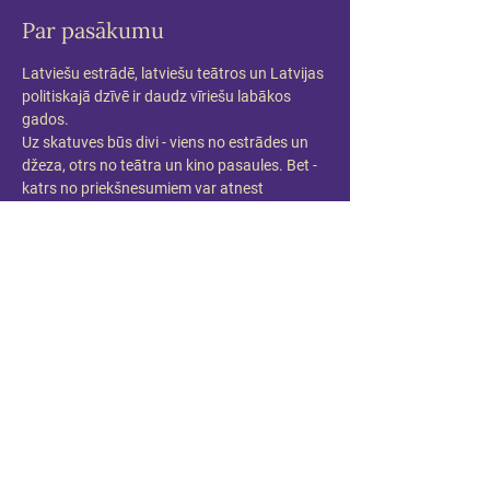
Par pasākumu
Latviešu estrādē, latviešu teātros un Latvijas 
politiskajā dzīvē ir daudz vīriešu labākos 
gados.
Uz skatuves būs divi - viens no estrādes un 
džeza, otrs no teātra un kino pasaules. Bet - 
katrs no priekšnesumiem var atnest 
pārsteigumu, un Keišs var kļūt par kādu citu 
vīrieti labākos gados.
Maestro Raimonda Paula dziesmas un 
Andra Keiša aktiermeistarība citā gaismā.
Piedalās:
Raimonds Pauls un Andris Keišs
Pirmizrāde 2023.gada 5.aprīlī 18:00 Mūzikas 
namā DAILE
Kustību konsultante: Liene Grava
Producente: Anda Zadovska/ Mūzikas nams 
DAILE
Informācija: anda@dailesnams.lv 
www.dailesnams.lv