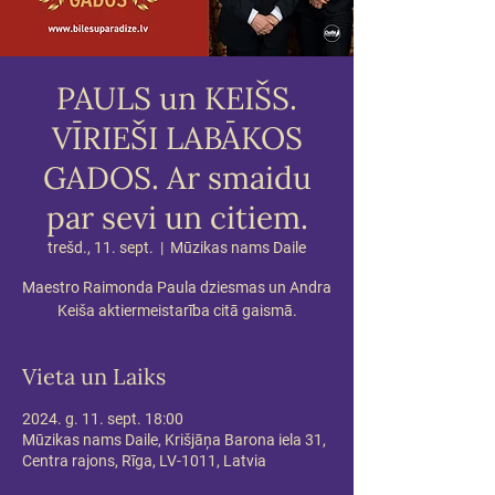
PAULS un KEIŠS.
VĪRIEŠI LABĀKOS
GADOS. Ar smaidu
par sevi un citiem.
trešd., 11. sept.
  |  
Mūzikas nams Daile
Maestro Raimonda Paula dziesmas un Andra
Keiša aktiermeistarība citā gaismā.
Vieta un Laiks
2024. g. 11. sept. 18:00
Mūzikas nams Daile, Krišjāņa Barona iela 31,
Centra rajons, Rīga, LV-1011, Latvia