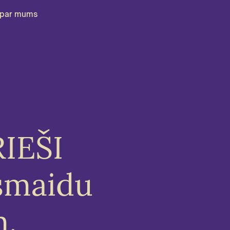
par mums
RIEŠI
smaidu
m.