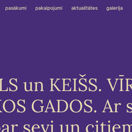
pasākumi
pakalpojumi
aktualitātes
galerija
S un KEIŠS. VĪ
OS GADOS. Ar 
ar sevi un citie