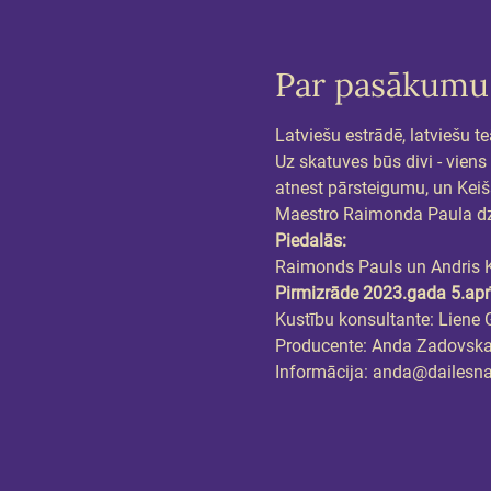
Par pasākumu
Latviešu estrādē, latviešu t
Uz skatuves būs divi - viens
atnest pārsteigumu, un Keišs
Maestro Raimonda Paula dzi
Piedalās:
Raimonds Pauls un Andris 
Pirmizrāde 2023.gada 5.apr
Kustību konsultante: Liene 
Producente: Anda Zadovsk
Informācija: anda@dailesn