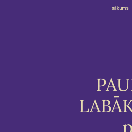
sākums
PAUL
LABĀK
p