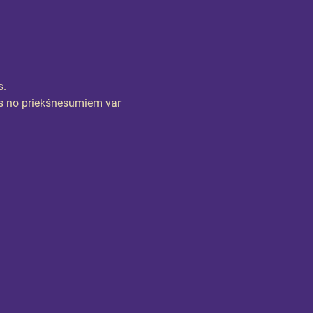
s.
trs no priekšnesumiem var 