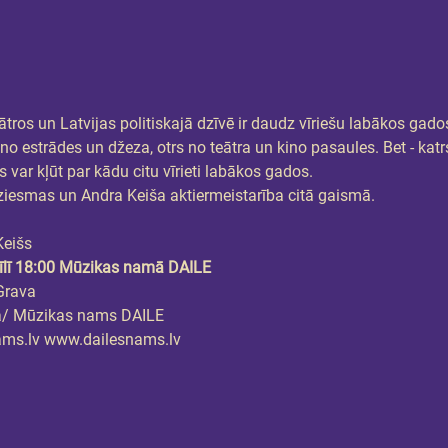
eātros un Latvijas politiskajā dzīvē ir daudz vīriešu labākos gado
 no estrādes un džeza, otrs no teātra un kino pasaules. Bet - ka
 var kļūt par kādu citu vīrieti labākos gados.
esmas un Andra Keiša aktiermeistarība citā gaismā.
Keišs
īlī 18:00 Mūzikas namā DAILE
Grava
a/ Mūzikas nams DAILE
ams.lv www.dailesnams.lv