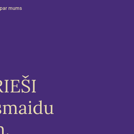
par mums
RIEŠI
smaidu
m.