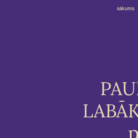
sākums
PAUL
LABĀK
p