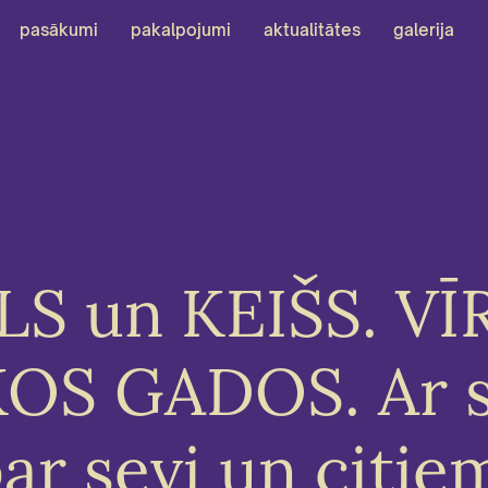
pasākumi
pakalpojumi
aktualitātes
galerija
S un KEIŠS. VĪ
OS GADOS. Ar 
ar sevi un citie