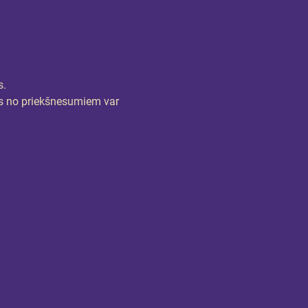
s.
trs no priekšnesumiem var 