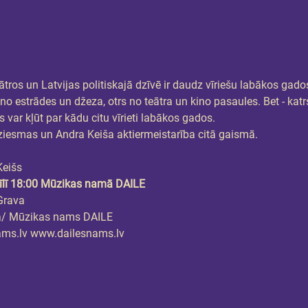
eātros un Latvijas politiskajā dzīvē ir daudz vīriešu labākos gado
 no estrādes un džeza, otrs no teātra un kino pasaules. Bet - ka
 var kļūt par kādu citu vīrieti labākos gados.
esmas un Andra Keiša aktiermeistarība citā gaismā.
Keišs
īlī 18:00 Mūzikas namā DAILE
Grava
a/ Mūzikas nams DAILE
ams.lv www.dailesnams.lv