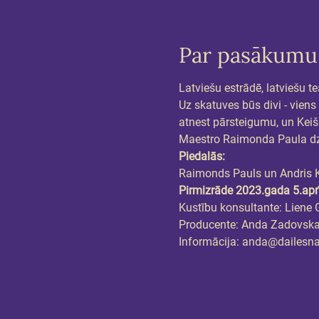
Par pasākumu
Latviešu estrādē, latviešu t
Uz skatuves būs divi - viens
atnest pārsteigumu, un Keišs
Maestro Raimonda Paula dzi
Piedalās:
Raimonds Pauls un Andris 
Pirmizrāde 2023.gada 5.apr
Kustību konsultante: Liene 
Producente: Anda Zadovsk
Informācija: anda@dailesn