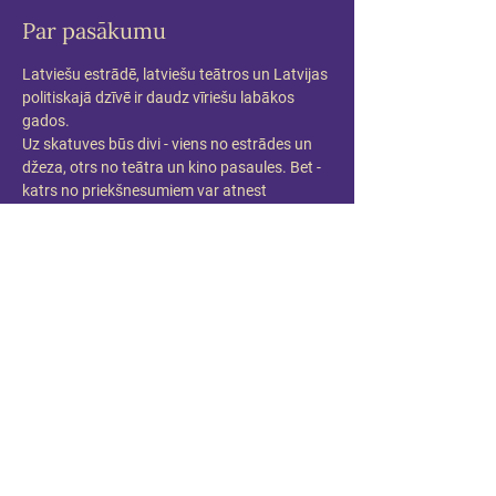
Par pasākumu
Latviešu estrādē, latviešu teātros un Latvijas 
politiskajā dzīvē ir daudz vīriešu labākos 
gados.
Uz skatuves būs divi - viens no estrādes un 
džeza, otrs no teātra un kino pasaules. Bet - 
katrs no priekšnesumiem var atnest 
pārsteigumu, un Keišs var kļūt par kādu citu 
vīrieti labākos gados.
Maestro Raimonda Paula dziesmas un 
Andra Keiša aktiermeistarība citā gaismā.
Piedalās:
Raimonds Pauls un Andris Keišs
Pirmizrāde 2023.gada 5.aprīlī 18:00 Mūzikas 
namā DAILE
Kustību konsultante: Liene Grava
Producente: Anda Zadovska/ Mūzikas nams 
DAILE
Informācija: anda@dailesnams.lv 
www.dailesnams.lv