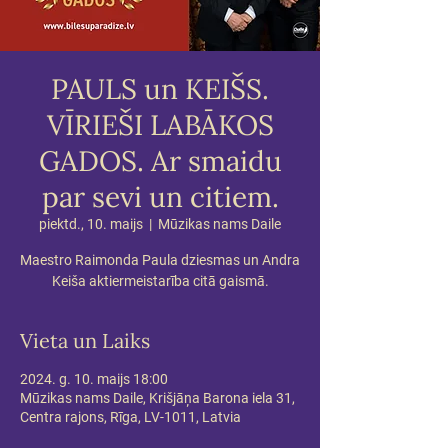
PAULS un KEIŠS.
VĪRIEŠI LABĀKOS
GADOS. Ar smaidu
par sevi un citiem.
piektd., 10. maijs
  |  
Mūzikas nams Daile
Maestro Raimonda Paula dziesmas un Andra
Keiša aktiermeistarība citā gaismā.
Vieta un Laiks
2024. g. 10. maijs 18:00
Mūzikas nams Daile, Krišjāņa Barona iela 31,
Centra rajons, Rīga, LV-1011, Latvia