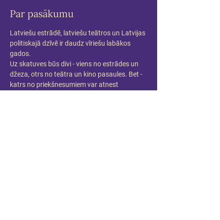
Par pasākumu
Latviešu estrādē, latviešu teātros un Latvijas 
politiskajā dzīvē ir daudz vīriešu labākos 
gados.
Uz skatuves būs divi - viens no estrādes un 
džeza, otrs no teātra un kino pasaules. Bet - 
katrs no priekšnesumiem var atnest 
pārsteigumu, un Keišs var kļūt par kādu citu 
vīrieti labākos gados.
Maestro Raimonda Paula dziesmas un 
Andra Keiša aktiermeistarība citā gaismā.
Piedalās:
Raimonds Pauls un Andris Keišs
Pirmizrāde 2023.gada 5.aprīlī 18:00 Mūzikas 
namā DAILE
Kustību konsultante: Liene Grava
Producente: Anda Zadovska/ Mūzikas nams 
DAILE
Informācija: anda@dailesnams.lv 
www.dailesnams.lv