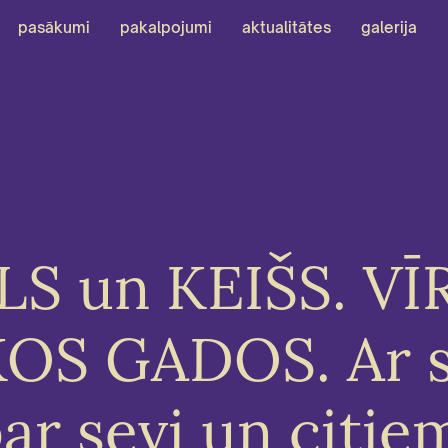
pasākumi
pakalpojumi
aktualitātes
galerija
S un KEIŠS. VĪ
OS GADOS. Ar 
ar sevi un citie