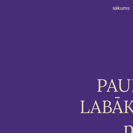
sākums
PAUL
LABĀK
p