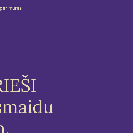
par mums
RIEŠI
smaidu
m.