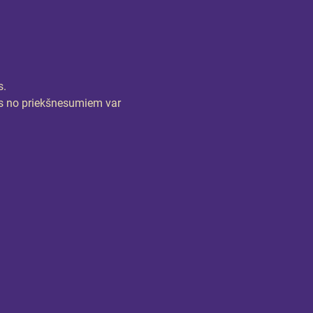
s.
trs no priekšnesumiem var 