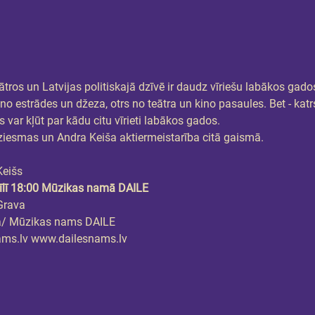
eātros un Latvijas politiskajā dzīvē ir daudz vīriešu labākos gado
 no estrādes un džeza, otrs no teātra un kino pasaules. Bet - ka
 var kļūt par kādu citu vīrieti labākos gados.
esmas un Andra Keiša aktiermeistarība citā gaismā.
Keišs
īlī 18:00 Mūzikas namā DAILE
Grava
a/ Mūzikas nams DAILE
ams.lv www.dailesnams.lv