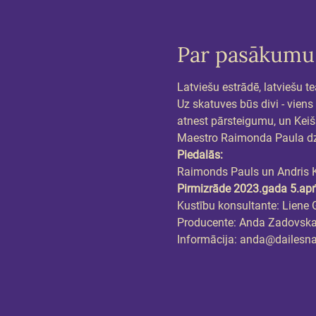
Par pasākumu
Latviešu estrādē, latviešu t
Uz skatuves būs divi - viens
atnest pārsteigumu, un Keišs
Maestro Raimonda Paula dzi
Piedalās:
Raimonds Pauls un Andris 
Pirmizrāde 2023.gada 5.apr
Kustību konsultante: Liene 
Producente: Anda Zadovsk
Informācija: anda@dailesn