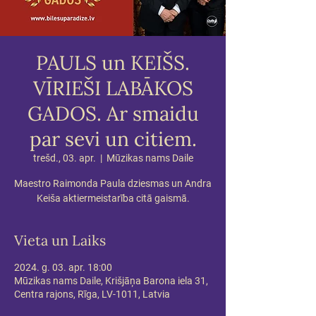
PAULS un KEIŠS.
VĪRIEŠI LABĀKOS
GADOS. Ar smaidu
par sevi un citiem.
trešd., 03. apr.
  |  
Mūzikas nams Daile
Maestro Raimonda Paula dziesmas un Andra
Keiša aktiermeistarība citā gaismā.
Vieta un Laiks
2024. g. 03. apr. 18:00
Mūzikas nams Daile, Krišjāņa Barona iela 31,
Centra rajons, Rīga, LV-1011, Latvia