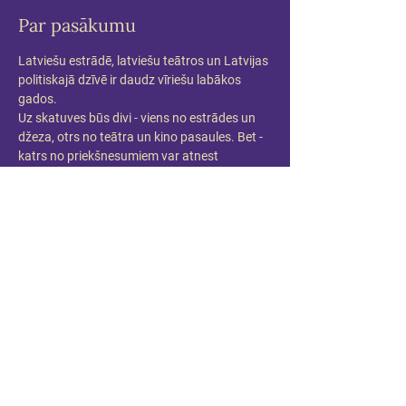
Par pasākumu
Latviešu estrādē, latviešu teātros un Latvijas 
politiskajā dzīvē ir daudz vīriešu labākos 
gados.
Uz skatuves būs divi - viens no estrādes un 
džeza, otrs no teātra un kino pasaules. Bet - 
katrs no priekšnesumiem var atnest 
pārsteigumu, un Keišs var kļūt par kādu citu 
vīrieti labākos gados.
Maestro Raimonda Paula dziesmas un 
Andra Keiša aktiermeistarība citā gaismā.
Piedalās:
Raimonds Pauls un Andris Keišs
Pirmizrāde 2023.gada 5.aprīlī 18:00 Mūzikas 
namā DAILE
Kustību konsultante: Liene Grava
Producente: Anda Zadovska/ Mūzikas nams 
DAILE
Informācija: anda@dailesnams.lv 
www.dailesnams.lv