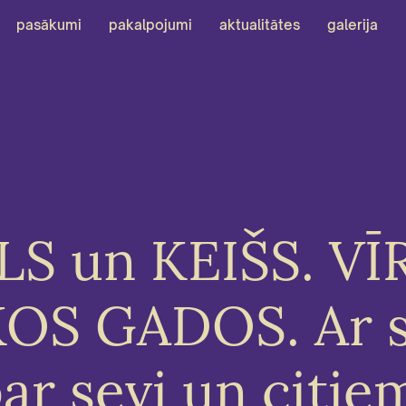
pasākumi
pakalpojumi
aktualitātes
galerija
S un KEIŠS. VĪ
OS GADOS. Ar 
ar sevi un citie