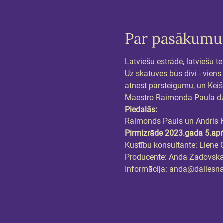
Par pasākumu
Latviešu estrādē, latviešu t
Uz skatuves būs divi - viens
atnest pārsteigumu, un Keišs
Maestro Raimonda Paula dzi
Piedalās:
Raimonds Pauls un Andris 
Pirmizrāde 2023.gada 5.apr
Kustību konsultante: Liene 
Producente: Anda Zadovsk
Informācija: anda@dailesn