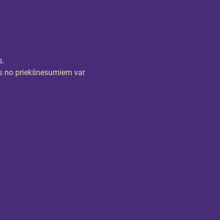
s.
trs no priekšnesumiem var 