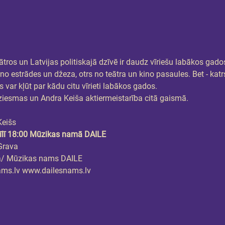
eātros un Latvijas politiskajā dzīvē ir daudz vīriešu labākos gado
 no estrādes un džeza, otrs no teātra un kino pasaules. Bet - ka
 var kļūt par kādu citu vīrieti labākos gados.
esmas un Andra Keiša aktiermeistarība citā gaismā.
Keišs
īlī 18:00 Mūzikas namā DAILE
Grava
a/ Mūzikas nams DAILE
ams.lv www.dailesnams.lv