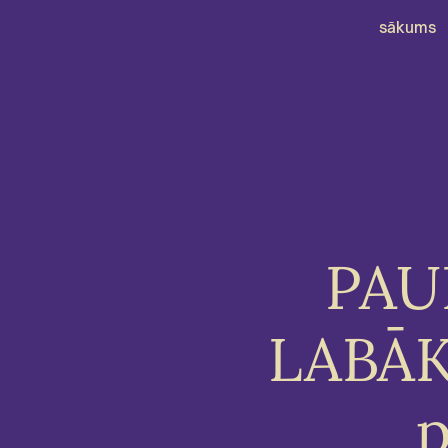
sākums
PAUL
LABĀK
p