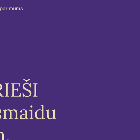
par mums
RIEŠI
smaidu
m.