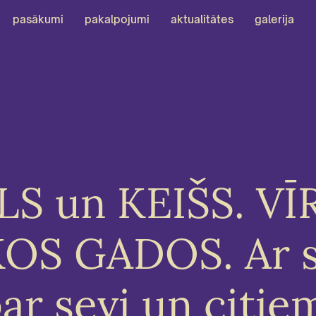
pasākumi
pakalpojumi
aktualitātes
galerija
S un KEIŠS. VĪ
OS GADOS. Ar 
ar sevi un citie