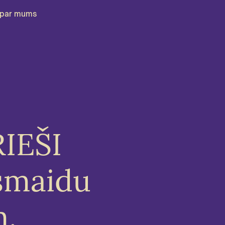
par mums
RIEŠI
smaidu
m.