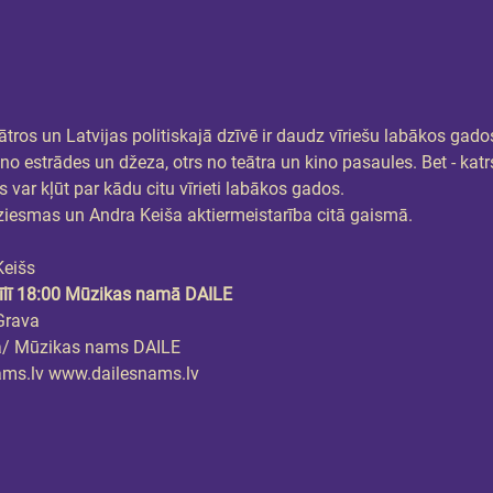
eātros un Latvijas politiskajā dzīvē ir daudz vīriešu labākos gado
 no estrādes un džeza, otrs no teātra un kino pasaules. Bet - ka
 var kļūt par kādu citu vīrieti labākos gados.
esmas un Andra Keiša aktiermeistarība citā gaismā.
Keišs
īlī 18:00 Mūzikas namā DAILE
Grava
a/ Mūzikas nams DAILE
ams.lv www.dailesnams.lv