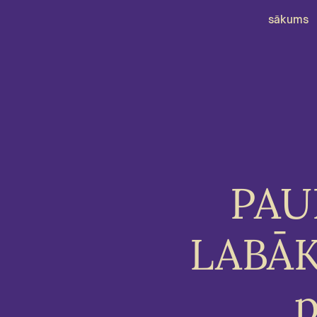
sākums
PAUL
LABĀK
p