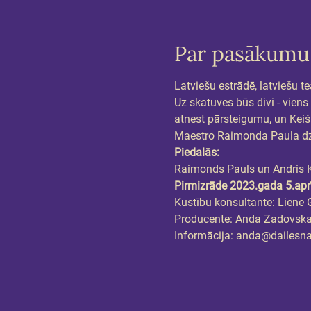
Par pasākumu
Latviešu estrādē, latviešu t
Uz skatuves būs divi - viens
atnest pārsteigumu, un Keišs
Maestro Raimonda Paula dzi
Piedalās:
Raimonds Pauls un Andris 
Pirmizrāde 2023.gada 5.apr
Kustību konsultante: Liene 
Producente: Anda Zadovsk
Informācija: anda@dailesn