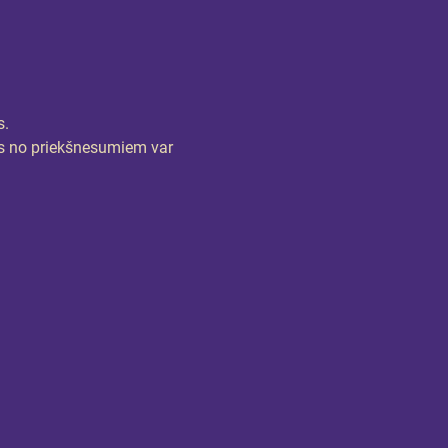
s.
trs no priekšnesumiem var 