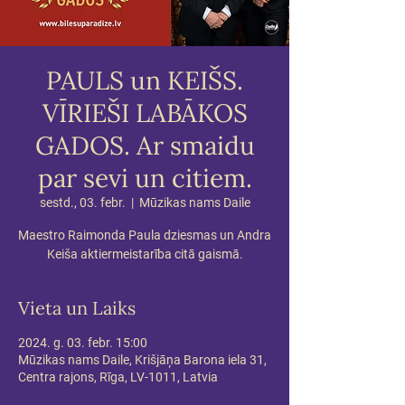
PAULS un KEIŠS.
VĪRIEŠI LABĀKOS
GADOS. Ar smaidu
par sevi un citiem.
sestd., 03. febr.
  |  
Mūzikas nams Daile
Maestro Raimonda Paula dziesmas un Andra
Keiša aktiermeistarība citā gaismā.
Vieta un Laiks
2024. g. 03. febr. 15:00
Mūzikas nams Daile, Krišjāņa Barona iela 31,
Centra rajons, Rīga, LV-1011, Latvia