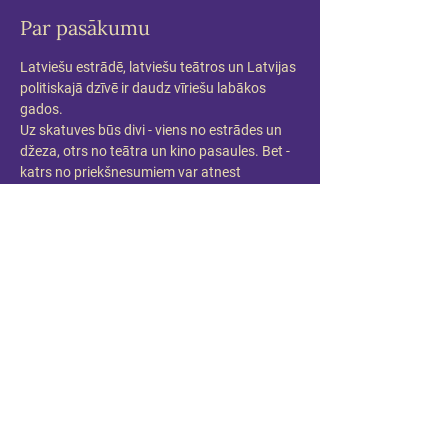
Par pasākumu
Latviešu estrādē, latviešu teātros un Latvijas 
politiskajā dzīvē ir daudz vīriešu labākos 
gados.
Uz skatuves būs divi - viens no estrādes un 
džeza, otrs no teātra un kino pasaules. Bet - 
katrs no priekšnesumiem var atnest 
pārsteigumu, un Keišs var kļūt par kādu citu 
vīrieti labākos gados.
Maestro Raimonda Paula dziesmas un 
Andra Keiša aktiermeistarība citā gaismā.
Piedalās:
Raimonds Pauls un Andris Keišs
Pirmizrāde 2023.gada 5.aprīlī 18:00 Mūzikas 
namā DAILE
Kustību konsultante: Liene Grava
Producente: Anda Zadovska/ Mūzikas nams 
DAILE
Informācija: anda@dailesnams.lv 
www.dailesnams.lv