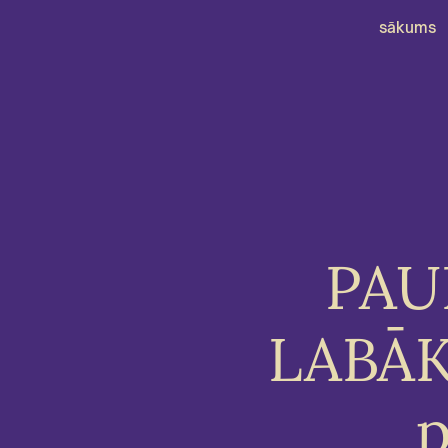
sākums
PAUL
LABĀK
p