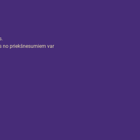
s.
trs no priekšnesumiem var 