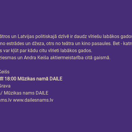
eātros un Latvijas politiskajā dzīvē ir daudz vīriešu labākos gado
 no estrādes un džeza, otrs no teātra un kino pasaules. Bet - ka
 var kļūt par kādu citu vīrieti labākos gados.
esmas un Andra Keiša aktiermeistarība citā gaismā.
Keišs
īlī 18:00 Mūzikas namā DAILE
Grava
a/ Mūzikas nams DAILE
ams.lv www.dailesnams.lv