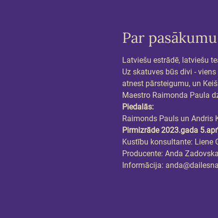
Par pasākumu
Latviešu estrādē, latviešu t
Uz skatuves būs divi - viens
atnest pārsteigumu, un Keišs
Maestro Raimonda Paula dzi
Piedalās:
Raimonds Pauls un Andris 
Pirmizrāde 2023.gada 5.apr
Kustību konsultante: Liene 
Producente: Anda Zadovsk
Informācija: anda@dailesn