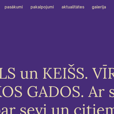
pasākumi
pakalpojumi
aktualitātes
galerija
S un KEIŠS. VĪ
OS GADOS. Ar 
ar sevi un citie