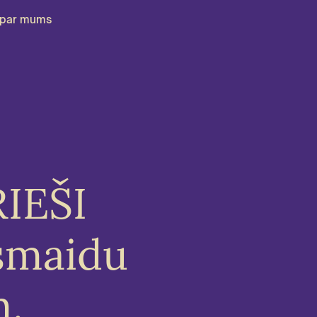
par mums
RIEŠI
smaidu
m.