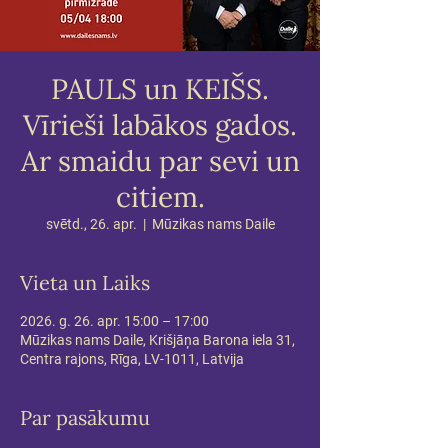
PAULS un KEIŠS.
Vīrieši labākos gados.
Ar smaidu par sevi un
citiem.
svētd., 26. apr.
  |  
Mūzikas nams Daile
Vieta un Laiks
2026. g. 26. apr. 15:00 – 17:00
Mūzikas nams Daile, Krišjāņa Barona iela 31,
Centra rajons, Rīga, LV-1011, Latvija
Par pasākumu