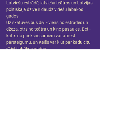
Latviešu estrādē, latviešu teātros un Latvijas 
politiskajā dzīvē ir daudz vīriešu labākos 
gados.
Uz skatuves būs divi - viens no estrādes un 
džeza, otrs no teātra un kino pasaules. Bet - 
katrs no priekšnesumiem var atnest 
pārsteigumu, un Keišs var kļūt par kādu citu 
vīrieti labākos gados.
Maestro Raimonda Paula dziesmas un 
Andra Keiša aktiermeistarība citā gaismā.
Piedalās:
Raimonds Pauls un Andris Keišs
Pirmizrāde 2023.gada 5.aprīlī 18:00 Mūzikas 
namā DAILE
Kustību konsultante: Liene Grava
Producente: Anda Zadovska/ Mūzikas nams 
DAILE
Informācija: 
anda@dailesnams.lv
www.dailesnams.lv