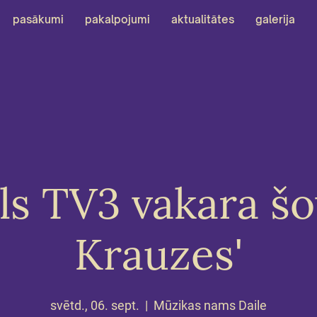
pasākumi
pakalpojumi
aktualitātes
galerija
s TV3 vakara šov
Krauzes'
svētd., 06. sept.
  |  
Mūzikas nams Daile