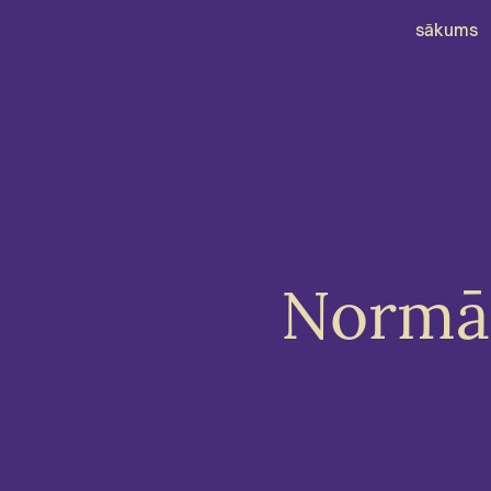
sākums
Normāl