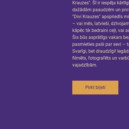
Krauzes". Šī ir iespēja kārt
dažādām paaudzēm un profes
"Divi Krauzes" apspriedīs mū
– vai mēs, latvieši, dzīvojam
kāpēc tik bedraini ceļi, vai 
Šis būs asprātīgs vakars b
pasmieties paši par sevi –
Svarīgi, bet draudzīgi! Iegādā
filmēts, fotografēts un varbū
vajadzībām.
Pirkt biļeti