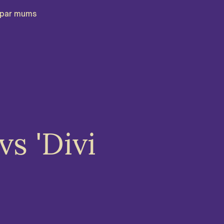
par mums
s 'Divi