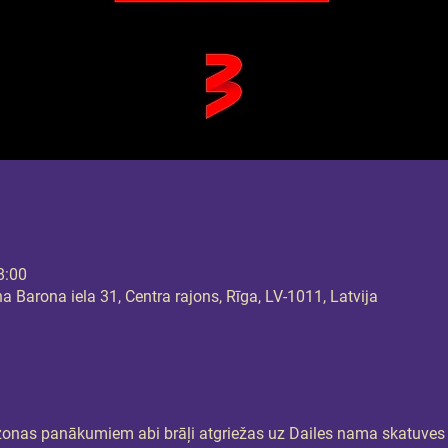
8:00
 Barona iela 31, Centra rajons, Rīga, LV-1011, Latvija
onas panākumiem abi brāļi atgriežas uz Dailes nama skatuves 