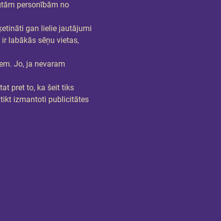
ilgtām personībām no 
tināti gan lielie jautājumi 
 ir labākās sēņu vietas, 
em. Jo, ja nevaram 
t pret to, ka šeit tiks 
tikt izmantoti publicitātes 