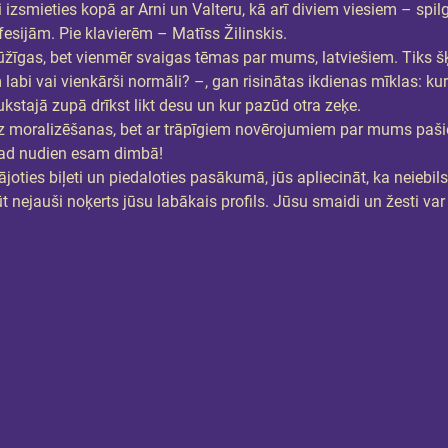
īgi izsmieties kopā ar Arni un Valteru, kā arī diviem viesiem – sp
ijām. Pie klavierēm – Matīss Žilinskis.
žīgas, bet vienmēr svaigas tēmas par mums, latviešiem. Tiks šķe
 labi vai vienkārši normāli? –, gan risinātas ikdienas mīklas: kur
aukstajā zupā drīkst likt desu un kur pazūd otra zeķe.
ez moralizēšanas, bet ar trāpīgiem novērojumiem par mums paši
 tad nudien esam dimbā!
joties biļeti un piedaloties pasākumā, jūs apliecināt, ka neiebilsta
t nejauši noķerts jūsu labākais profils. Jūsu smaidi un žesti var 