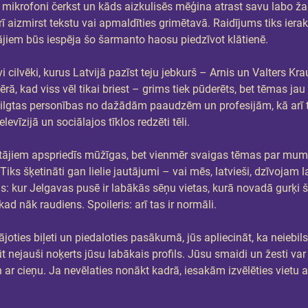
o, mikrofoni čerkst un kāds aizkulisēs mēģina atrast savu labo žak
rī aizmirst tekstu vai apmaldīties grimētavā. Raidījums tiks iera
tājiem būs iespēja šo šarmanto haosu piedzīvot klātienē.
cilvēki, kurus Latvijā pazīst teju jebkurš – Arnis un Valters Kra
rā, kad viss vēl tikai briest – grims tiek pūderēts, bet tēmas ja
spilgtas personības no dažādām paaudzēm un profesijām, kā arī ta
levīzijā un sociālajos tīklos redzēti tēli.
ītājiem apspriedīs mūžīgas, bet vienmēr svaigas tēmas par mums,
ks šķetināti gan lielie jautājumi – vai mēs, latvieši, dzīvojam la
s: kur Jelgavas pusē ir labākās sēņu vietas, kurā novadā gurķi 
kad nāk raudiens. Spoileris: arī tas ir normāli.
joties biļeti un piedaloties pasākumā, jūs apliecināt, ka neiebilsta
t nejauši noķerts jūsu labākais profils. Jūsu smaidi un žesti var 
ar cieņu. Ja nevēlaties nonākt kadrā, iesakām izvēlēties vietu ai