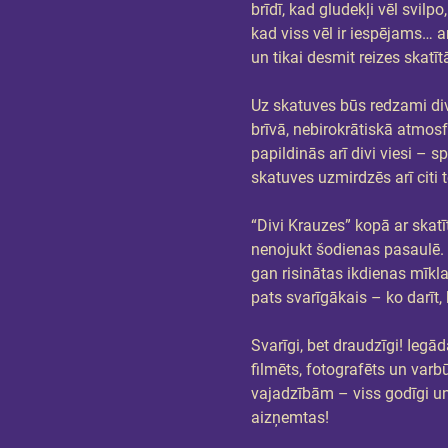
brīdī, kad gludekļi vēl svilp
kad viss vēl ir iespējams… a
un tikai desmit reizes skatī
Uz skatuves būs redzami divi 
brīvā, nebirokrātiskā atmosfē
papildinās arī divi viesi – 
skatuves uzmirdzēs arī citi te
“Divi Krauzes” kopā ar skat
nenojukt šodienas pasaulē. Ti
gan risinātas ikdienas mīkla
pats svarīgākais – ko darīt, 
Svarīgi, bet draudzīgi! Iegādā
filmēts, fotografēts un varbū
vajadzībām – viss godīgi un 
aizņemtas!