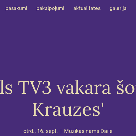
pasākumi
pakalpojumi
aktualitātes
galerija
s TV3 vakara šov
Krauzes'
otrd., 16. sept.
  |  
Mūzikas nams Daile