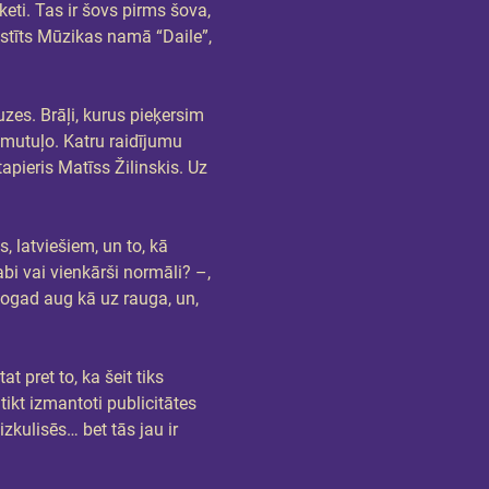
eti. Tas ir šovs pirms šova, 
kstīts Mūzikas namā “Daile”, 
uzes. Brāļi, kurus pieķersim 
u mutuļo. Katru raidījumu 
pieris Matīss Žilinskis. Uz 
 latviešiem, un to, kā 
bi vai vienkārši normāli? –, 
šogad aug kā uz rauga, un, 
t pret to, ka šeit tiks 
tikt izmantoti publicitātes 
zkulisēs… bet tās jau ir 