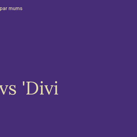
par mums
s 'Divi