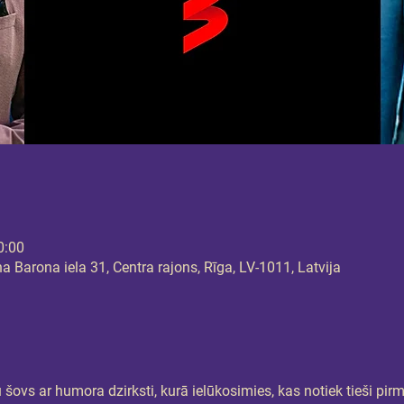
0:00
 Barona iela 31, Centra rajons, Rīga, LV-1011, Latvija
 šovs ar humora dzirksti, kurā ielūkosimies, kas notiek tieši pir