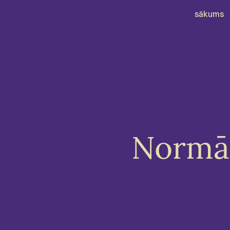
sākums
Normāl