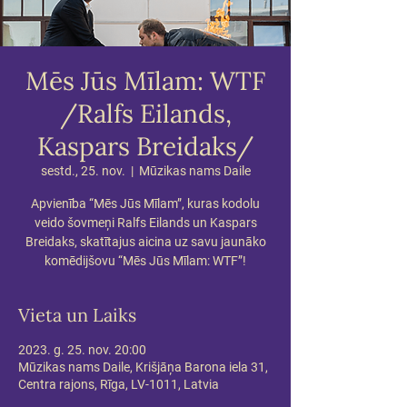
Mēs Jūs Mīlam: WTF
/Ralfs Eilands,
Kaspars Breidaks/
sestd., 25. nov.
  |  
Mūzikas nams Daile
Apvienība “Mēs Jūs Mīlam”, kuras kodolu
veido šovmeņi Ralfs Eilands un Kaspars
Breidaks, skatītajus aicina uz savu jaunāko
komēdijšovu “Mēs Jūs Mīlam: WTF”!
Vieta un Laiks
2023. g. 25. nov. 20:00
Mūzikas nams Daile, Krišjāņa Barona iela 31,
Centra rajons, Rīga, LV-1011, Latvia