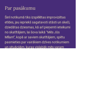
Par pasākumu
Šinī notikumā tiks izspēlētas improvizētas 
etīdes, jau iepriekš sagatavoti stāsti un skeči, 
dziedātas dziesmas, kā arī pieņemti ieteikumi 
no skatītājiem, lai šova laikā “Mēs Jūs 
Mīlam”, kopā ar saviem skatītājiem, spētu 
pasmieties par vairākiem dzīves notikumiem 
un situācijām, kuras vislabāk mēs varam 
skaidrot ar anglisko apzīmējumu – “WTF”. 
Par muzikālo pavadījumu (un ne tikai) 
parūpēsies apvienības dalībnieki Mārcis 
Vasiļevskis (ģitāra) un Edgars Beļickis 
(taustiņinstrumenti). Viņu vārdus gan 
plakātā neesam ielikuši, jo viņi nav tik 
populāri kā Kaspars ar Ralfu…
Ieteicamais apmeklētāja vecums: 16+ (tas ir 
tikai ieteikums)
Komēdijšova garums: 1h 40 min.
Komēdijšovā reizēm tiek lietoti necenzēti 