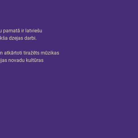
 pamatā ir latviešu 
kša dzejas darbi. 
n atkārtoti tiražēts mūzikas 
ijas novadu kultūras 