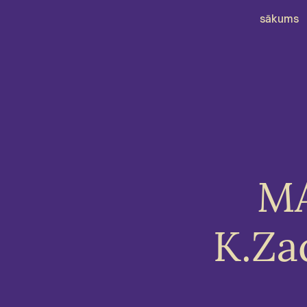
sākums
MA
K.Za