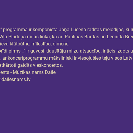
." programmā ir komponista Jāņa Lūsēna radītas melodijas, kuru
iļa Plūdoņa mīlas lirika, kā arī Paulīnas Bārdas un Leonīda Brei
va klātbūtne, mīlestība, ģimene.
 pirms…” ir guvusi klausītāju milzu atsaucību, ir ticis izdots u
 ar koncertprogrammu mākslinieki ir viesojušies teju visos Latv
tkārtoti gaidīts vieskoncertos.
nts - Mūzikas nams Daile
a@dailesnams.lv