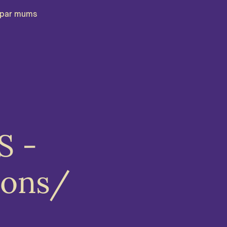
par mums
S -
sons/