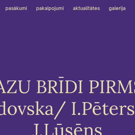
pasākumi
pakalpojumi
aktualitātes
galerija
ZU BRĪDI PIRM
dovska/ I.Pēter
J.Lūsēns