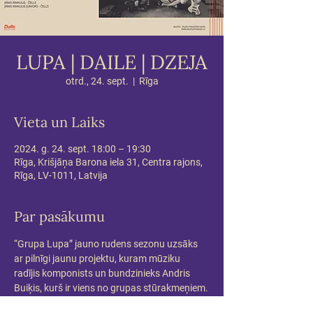
LUPA | DAILE | DZEJA
otrd., 24. sept.
  |  
Rīga
Vieta un Laiks
2024. g. 24. sept. 18:00 – 19:30
Rīga, Krišjāņa Barona iela 31, Centra rajons,
Rīga, LV-1011, Latvija
Par pasākumu
“Grupa Lupa” jauno rudens sezonu uzsāks 
ar pilnīgi jaunu projektu, kuram mūziku 
radījis komponists un bundzinieks Andris 
Buiķis, kurš ir viens no grupas stūrakmeņiem.
Šajā reizē “Grupa Lupa” ir aicinājusi ar sevi 