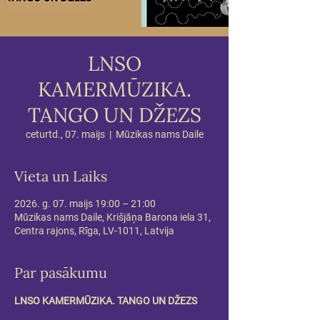
LNSO
KAMERMŪZIKA.
TANGO UN DŽEZS
ceturtd., 07. maijs
  |  
Mūzikas nams Daile
Vieta un Laiks
2026. g. 07. maijs 19:00 – 21:00
Mūzikas nams Daile, Krišjāņa Barona iela 31,
Centra rajons, Rīga, LV-1011, Latvija
Par pasākumu
LNSO KAMERMŪZIKA. TANGO UN DŽEZS