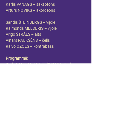
Kārlis VANAGS – saksofons
Artūrs NOVIKS – akordeons
Sandis ŠTEINBERGS – vijole
Raimonds MELDERIS – vijole
Arigo ŠTRĀLS – alts
Ainārs PAUKŠĒNS – čells
Raivo OZOLS – kontrabass
Programmā: 
Kārļa VANAGA, Matīsa ČUDARA, Andra 
BUIĶA, Jāņa RUBIKA, Alvila ALTMAŅA un 
Edgara CĪRUĻA jaundarbi 
Roberto di MARINO Bandoneona koncerts
Astors PJACOLLA  - Contrabajisimo
LNSO kamermūzikas cikla tango koncertu 
ceturtā sērija! Aicinot sadarboties 
saksofonistu Kārli Vanagu, tango šoreiz 
savīsies ar džeza mūzikas elpu – skanēs gan 
par muzikālu vērtību nostiprinājušies opusi, 