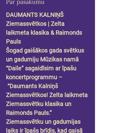
Par pasākumu
DAUMANTS KALNIŅŠ 
Ziemassvētkos | Zelta 
laikmeta klasika & Raimonds 
Pauls
Šogad gaišākos gada svētkus 
un gadumiju Mūzikas namā 
“Daile” sagaidīsim ar īpašu 
koncertprogrammu –
 “Daumants Kalniņš 
Ziemassvētkos! Zelta laikmeta 
Ziemassvētku klasika un 
Raimonds Pauls.”
Ziemassvētku un gadumijas 
laiks ir īpašs brīdis, kad gaisā 