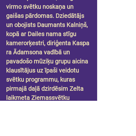
virmo svētku noskaņa un 
gaišas pārdomas. Dziedātājs 
un obojists Daumants Kalniņš, 
kopā ar Dailes nama stīgu 
kamerorķestri, diriģenta Kaspa
ra Ādamsona vadībā un 
pavadošo mūziķu grupu aicina 
klausītājus uz īpaši veidotu 
svētku programmu, kuras 
pirmajā daļā dzirdēsim Zelta 
laikmeta Ziemassvētku 
klasiku un otrajā daļā - 
 skaistākās Maestro Raimonda 
Paula melodijas.
Koncerts divās daļās.