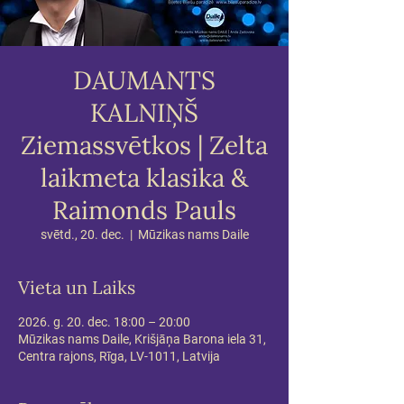
DAUMANTS
KALNIŅŠ
Ziemassvētkos | Zelta
laikmeta klasika &
Raimonds Pauls
svētd., 20. dec.
  |  
Mūzikas nams Daile
Vieta un Laiks
2026. g. 20. dec. 18:00 – 20:00
Mūzikas nams Daile, Krišjāņa Barona iela 31,
Centra rajons, Rīga, LV-1011, Latvija