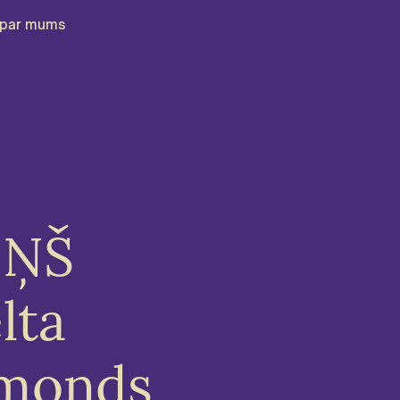
par mums
IŅŠ
lta
imonds