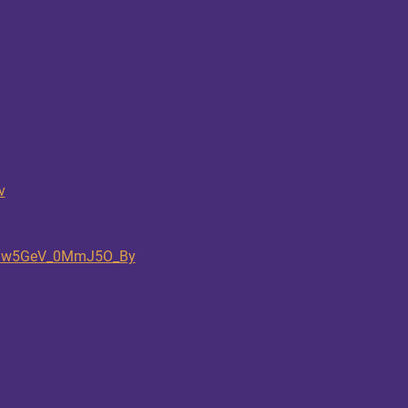
v
i=uw5GeV_0MmJ5O_By