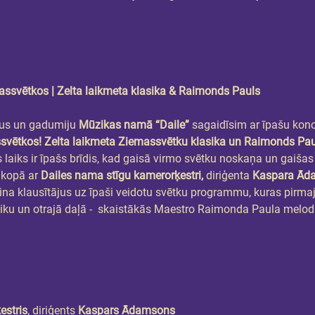
ētkos | Zelta laikmeta klasika & Raimonds Pauls
us un gadumiju 
Mūzikas namā “Daile”
 sagaidīsim ar īpašu ko
vētkos! Zelta laikmeta Ziemassvētku klasika un Raimonds Pau
aiks ir īpašs brīdis, kad gaisā virmo svētku noskaņa un gaiša
 kopā ar 
Dailes nama stīgu kamerorķestri, 
diriģenta
 Kaspara Ād
a klausītājus uz īpaši veidotu svētku programmu, kuras pirmaj
iku un otrajā daļā -  skaistākās Maestro Raimonda Paula melodi
estris
, diriģents 
Kaspars Ādamsons