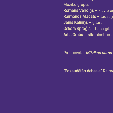
Mūziķu grupa:
Romāns Vendiņš
 – klaviere
Raimonds Macats
 – tausti
Jānis Kalniņš
 – ģitāra
Oskars Sproģis
 – basa ģitā
Artis Orubs
 – sitaminstrume
Producents: 
Mūzikas nams 
"Pazaudētās debesis”
 Raimo