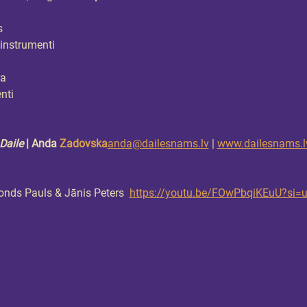
s
ņinstrumenti
ra
nti
Daile
 | Anda 
Zadovska
anda@dailesnams.lv
 | 
www.dailesnams.l
nds Pauls & Jānis Peters  
https://youtu.be/FOwPbqiKEuU?s