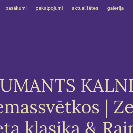
pasākumi
pakalpojumi
aktualitātes
galerija
UMANTS KALN
emassvētkos | Ze
eta klasika & Ra