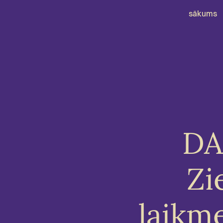
sākums
DA
Zi
laikm