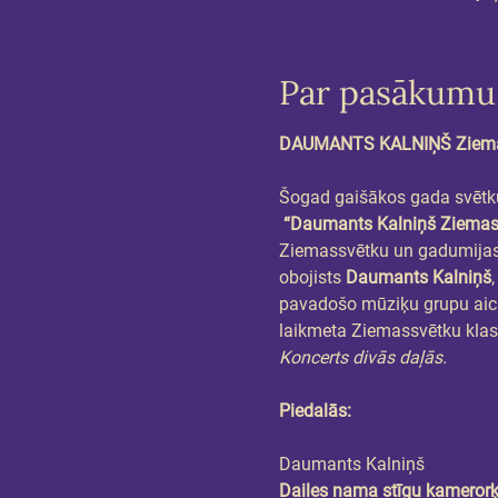
Par pasākumu
DAUMANTS KALNIŅŠ Ziemassv
Šogad gaišākos gada svētk
“Daumants Kalniņš Ziemass
Ziemassvētku un gadumijas l
obojists 
Daumants Kalniņš
,
pavadošo mūziķu grupu aicin
laikmeta Ziemassvētku klas
Koncerts divās daļās.
Piedalās:
Daumants Kalniņš
Dailes nama stīgu kamerorķ