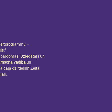
ncertprogrammu –
ls.”
s pārdomas. Dziedātājs un 
amsona vadībā
 un 
ā daļā dzirdēsim Zelta 
jas.