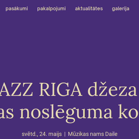
pasākumi
pakalpojumi
aktualitātes
galerija
AZZ RIGA džeza
as noslēguma ko
svētd., 24. maijs
  |  
Mūzikas nams Daile