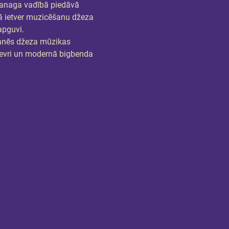
Vanaga vadībā piedāvā 
 ietver muzicēšanu džeza 
apguvi.
anēs džeza mūzikas 
edevri un modernā bigbenda 