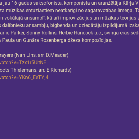
 jau 16 gadus saksofonista, komponista un aranžētāja Kārļa 
mūzikas entuziastiem neatkarīgi no sagatavotības līmeņa. Tā
 vokālajā ansamblī, kā arī improvizācijas un mūzikas teorijas 
dalībnieku ansambļu, bigbenda un dziedātāju izpildījumā izsk
arlie Parker, Sonny Rollins, Herbie Hancock u.c., svinga ēras š
a Paula un Gunāra Rozenberga džeza kompozīcijas.
ayers (Ivan Lins, arr. D.Meader)
watch?v=Tzx1r5UItNE
Toots Thielemans, arr. E.Richards)
watch?v=YKn6_EeTYj4