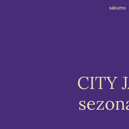
sākums
CITY J
sezon