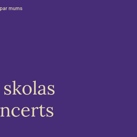
par mums
 skolas
ncerts