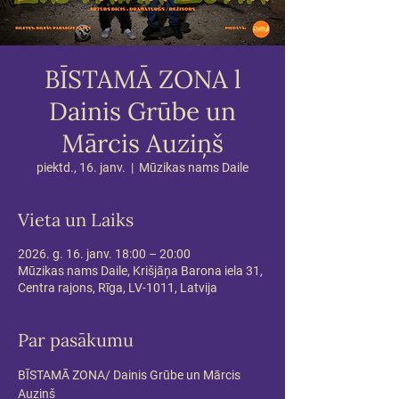
BĪSTAMĀ ZONA l
Dainis Grūbe un
Mārcis Auziņš
piektd., 16. janv.
  |  
Mūzikas nams Daile
Vieta un Laiks
2026. g. 16. janv. 18:00 – 20:00
Mūzikas nams Daile, Krišjāņa Barona iela 31,
Centra rajons, Rīga, LV-1011, Latvija
Par pasākumu
BĪSTAMĀ ZONA/ Dainis Grūbe un Mārcis 
Auziņš