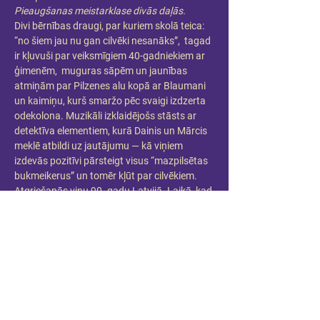
Pieaugšanas meistarklase divās daļās.
Divi bērnības draugi, par kuriem skolā teica: 
“no šiem jau nu gan cilvēki nesanāks”,  tagad 
ir kļuvuši par veiksmīgiem 40-gadniekiem ar 
ģimenēm,  muguras sāpēm un jaunības 
atmiņām par Pilzenes alu kopā ar Blaumani 
un kaimiņu, kurš smaržo pēc svaigi izdzerta 
odekolona. Muzikāli izklaidējošs stāsts ar 
detektīva elementiem, kurā Dainis un Mārcis 
meklē atbildi uz jautājumu — kā viņiem 
izdevās pozitīvi pārsteigt visus “mazpilsētas 
bukmeikerus” un tomēr kļūt par cilvēkiem. 
Atgriešanās viņu 90. gadu Latvijā. Laikā, kad 
dzīvi neapguva ekrānā,  
WhatsApp
 eksistēja 
tikai uz pieturas sienas. Par gariem matiem, 
muzikālo gaumi, paslēpes spēlējot atrastiem 
līķiem un, protams, meitenēm, kuras 
nedzīvoja 
Tinderī 
- viņas bija sastopamas 
diskotēkas tumsā. Bet lai līdz tai nokļūtu, 
nācās šķērsot gaiteni, kur sauca nekā citādi 
kā: Bīstamā zona.