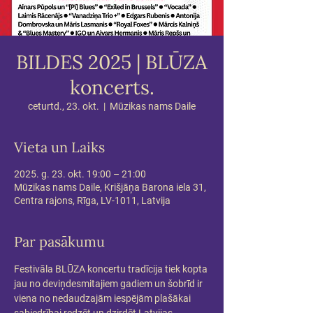
BILDES 2025 | BLŪZA
koncerts.
ceturtd., 23. okt.
  |  
Mūzikas nams Daile
Vieta un Laiks
2025. g. 23. okt. 19:00 – 21:00
Mūzikas nams Daile, Krišjāņa Barona iela 31,
Centra rajons, Rīga, LV-1011, Latvija
Par pasākumu
Festivāla BLŪZA koncertu tradīcija tiek kopta 
jau no deviņdesmitajiem gadiem un šobrīd ir 
viena no nedaudzajām iespējām plašākai 