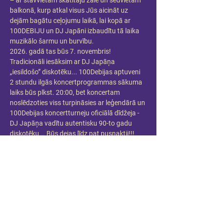
– ar stāvvietām skatītāju zālē un sēdvietām 
balkonā, kurp atkal visus Jūs aicināt uz 
dejām bagātu ceļojumu laikā, lai kopā ar 
100DEBIJU un DJ Japāni izbaudītu tā laika 
muzikālo šarmu un burvību.
2026. gadā tas būs 7. novembris!
Tradicionāli iesāksim ar DJ Japāņa 
„iesildošo” diskotēku... 100Debijas aptuveni 
2 stundu ilgās koncertprogrammas sākuma 
laiks būs plkst. 20:00, bet koncertam 
noslēdzoties viss turpināsies ar leģendārā un 
100Debijas koncertturneju oficiālā dīdžeja - 
DJ Japāņa vadītu autentisku 90-to gadu 
diskotēku... Būs dejas līdz pat pusnaktij!!!
Visu vakaru tikai populārākā 90-to gadu 
mūzika! Arī visas populārākas 100Debijas 
dziesmas - Kā viņa mani mīl, Sen jau viss, 
Piezvani man, Noslēpums, Sajūsmu okeāns, 
Nedalāmā, Kā brīnums, Man dimantu nav un 
daudzas citas..., uz skatuves horeogrāfiski 
līdzdarbojoties vairāku grupas 
oriģinālsastāvu dejotājiem un koncerta 