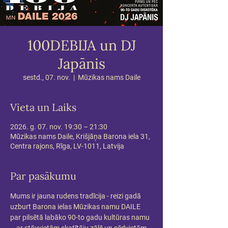
100DEBIJA un DJ
Japānis
sestd., 07. nov.
  |  
Mūzikas nams Daile
Vieta un Laiks
2026. g. 07. nov. 19:30 – 21:30
Mūzikas nams Daile, Krišjāņa Barona iela 31,
Centra rajons, Rīga, LV-1011, Latvija
Par pasākumu
Mums ir jauna rudens tradīcija - reizi gadā 
uzburt Barona ielas Mūzikas namu DAILE 
par pilsētā labāko 90-to gadu kultūras namu 