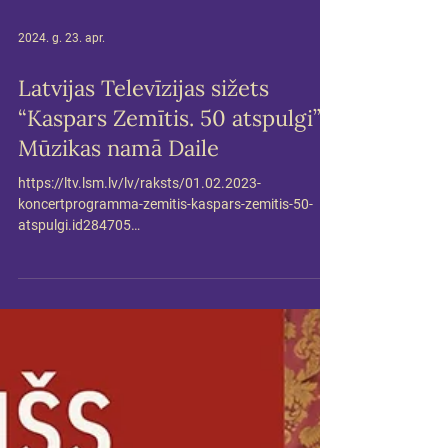
2024. g. 23. apr.
Latvijas Televīzijas sižets
“Kaspars Zemītis. 50 atspulgi”
Mūzikas namā Daile
https://ltv.lsm.lv/lv/raksts/01.02.2023-
koncertprogramma-zemitis-kaspars-zemitis-50-
atspulgi.id284705
https://ltv.lsm.lv/lv/raksts/30.01....