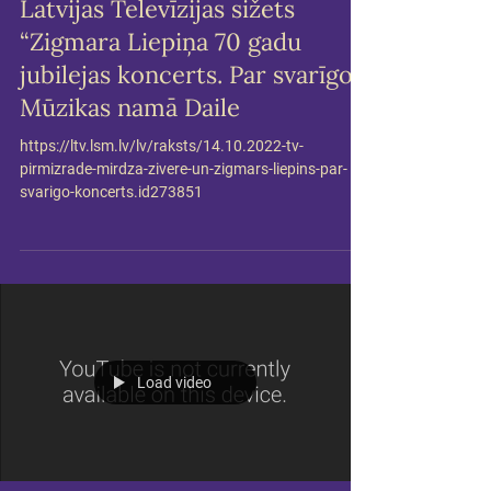
Latvijas Televīzijas sižets
“Zigmara Liepiņa 70 gadu
jubilejas koncerts. Par svarīgo.”
Mūzikas namā Daile
https://ltv.lsm.lv/lv/raksts/14.10.2022-tv-
pirmizrade-mirdza-zivere-un-zigmars-liepins-par-
svarigo-koncerts.id273851
Load video