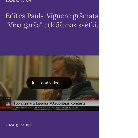
2024. g. 15. okt.
Edītes Pauls-Vīgnere grāmatas
"Vīna garša" atklāšanas svētki.
Load video
2024. g. 23. apr.