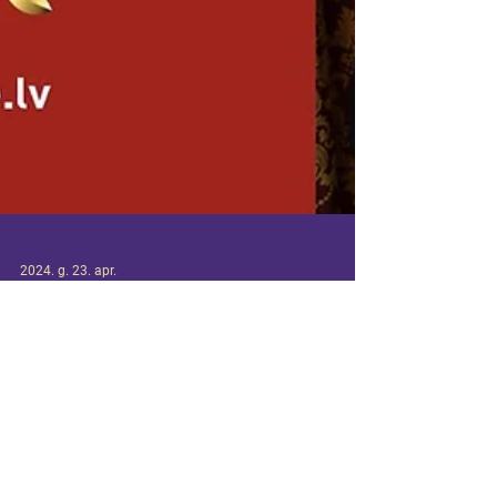
2024. g. 23. apr.
Latvijas Televīzijas sižets
“Raimonds Pauls un Andris
Keišs” Mūzikas namā Daile