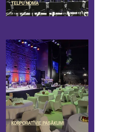
TELPU NOMA
​KORPORATĪVIE PASĀKUMI