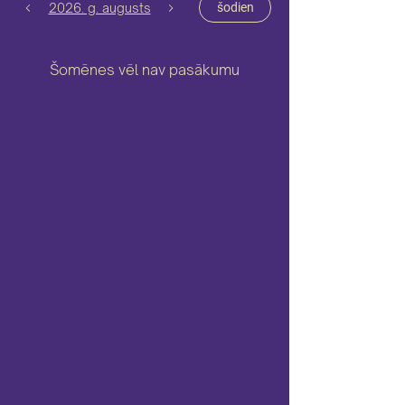
2026. g. augusts
šodien
Šomēnes vēl nav pasākumu