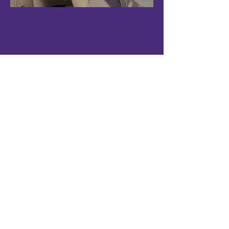
adrese
Kr. Barona 31, Rīga, LV-1011
saziņai
+371 24959495