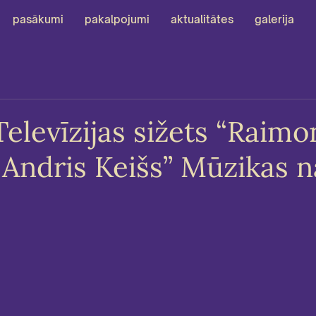
pasākumi
pakalpojumi
aktualitātes
galerija
Televīzijas sižets “Raim
 Andris Keišs” Mūzikas 