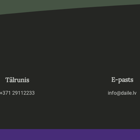
E-pasts
Tālrunis
+371 29112233
info@daile.lv