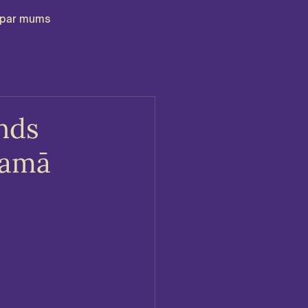
par mums
onds
namā