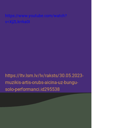
https://www.youtube.com/watch?
v=XjZLkrrka0I
https://ltv.lsm.lv/lv/raksts/30.05.2023-
muzikis-artis-orubs-aicina-uz-bungu-
solo-performanci.id295538