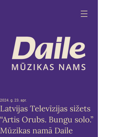
2024. g. 23. apr.
Latvijas Televīzijas sižets
“Artis Orubs. Bungu solo.”
Mūzikas namā Daile