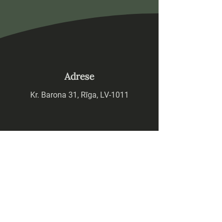
Adrese
Kr. Barona 31, Rīga, LV-1011
Tālrunis
+371 29112233
E-pasts