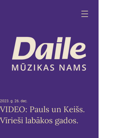
2023. g. 26. dec.
VIDEO: Pauls un Keišs.
Vīrieši labākos gados.