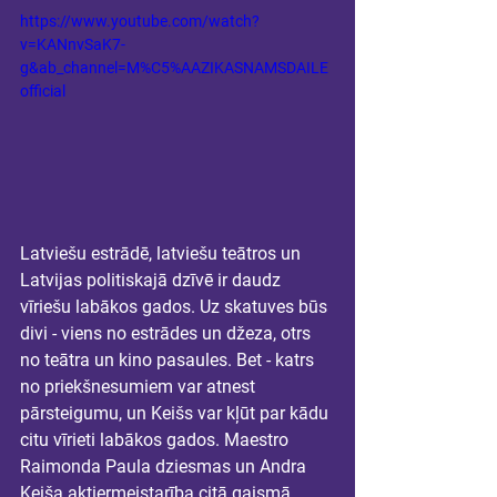
https://www.youtube.com/watch?
v=KANnvSaK7-
g&ab_channel=M%C5%AAZIKASNAMSDAILE
official
Latviešu estrādē, latviešu teātros un 
Latvijas politiskajā dzīvē ir daudz 
vīriešu labākos gados. Uz skatuves būs 
divi - viens no estrādes un džeza, otrs 
no teātra un kino pasaules. Bet - katrs 
no priekšnesumiem var atnest 
pārsteigumu, un Keišs var kļūt par kādu 
citu vīrieti labākos gados. Maestro 
Raimonda Paula dziesmas un Andra 
Keiša aktiermeistarība citā gaismā.