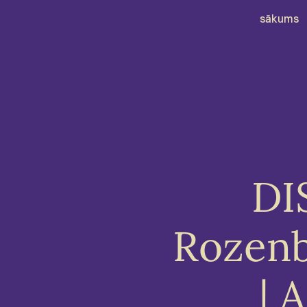
sākums
DI
Rozenb
| 