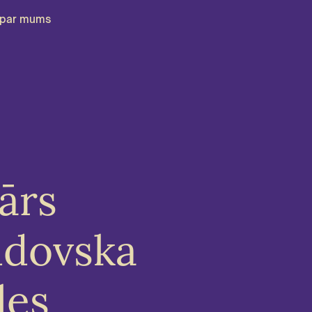
par mums
ārs
udovska
les