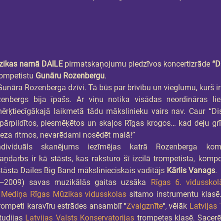
ikas namā DAILE 
pirmatskaņojumu piedzīvos koncertizrāde 
“D
ompetistu 
Gunāru Rozenbergu
.
unāra Rozenberga dzīvi. Tā būs par brīvību un vieglumu, kurš ir
enbergs bija īpašs. Ar viņu notika visādas neordināras liet
ērķtiecīgākajā laikmetā tādu mākslinieku vairs nav. Caur “Disk
pārpildītos, piesmēķētos un skaļos Rīgas krogos… kad deju grīda 
žeza ritmos, nevarēdami nosēdēt malā!”
individuāls skanējums iezīmējas katrā Rozenberga kom
aņdarbs ir kā stāsts, kas raksturo šī izcilā trompetista, kompo
stāsta Dailes Big Band mākslinieciskais vadītājs 
Kārlis Vanags
.
—2009) savas muzikālās gaitas uzsāka 
Rīgas 6. vidusskol
 Mediņa Rīgas Mūzikas vidusskolas
 sitamo instrumentu klasē
rompeti karavīru estrādes ansamblī "
Zvaigznīte
", vēlāk 
Latvijas 
tudijas 
Latvijas Valsts Konservatorijas
 trompetes klasē. Sacerē